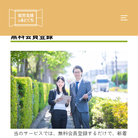
コ
ン
テ
サイド
検
ン
索
無料会員登録
ツ
対
へ
象:
ス
キ
ッ
プ
当のサービスでは、無料会員登録するだけで、新着