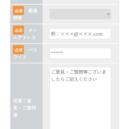
都道
必須
府県
メー
必須
ルアドレス
パス
必須
ワード
任意
ご意
見・ご質問
等