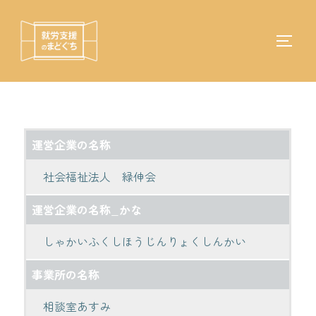
コ
ン
テ
サイド
検
ン
索
ツ
対
へ
象:
ス
キ
運営企業の名称
ッ
プ
社会福祉法人 緑伸会
運営企業の名称_かな
しゃかいふくしほうじんりょくしんかい
事業所の名称
相談室あすみ