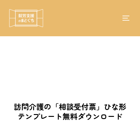
コ
ン
テ
サイド
検
ン
索
ツ
対
へ
象:
ス
キ
ッ
プ
訪問介護の「相談受付票」ひな形
テンプレート無料ダウンロード