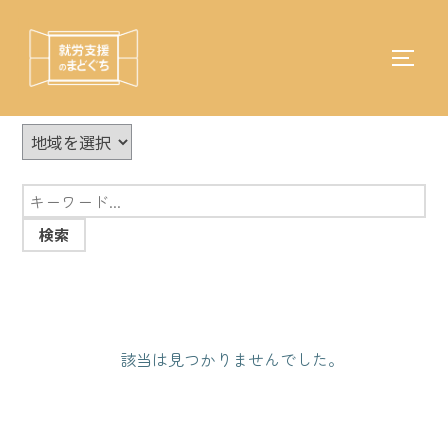
コ
ン
テ
サイド
検
ン
索
ツ
対
へ
象:
ス
キ
ッ
プ
該当は見つかりませんでした。