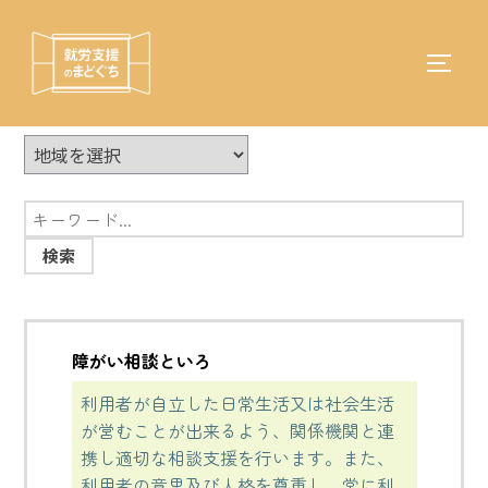
コ
ン
テ
サイド
検
ン
索
ツ
対
へ
象:
ス
キ
ッ
プ
障がい相談といろ
利用者が自立した日常生活又は社会生活
が営むことが出来るよう、関係機関と連
携し適切な相談支援を行います。また、
利用者の意思及び人格を尊重し、常に利