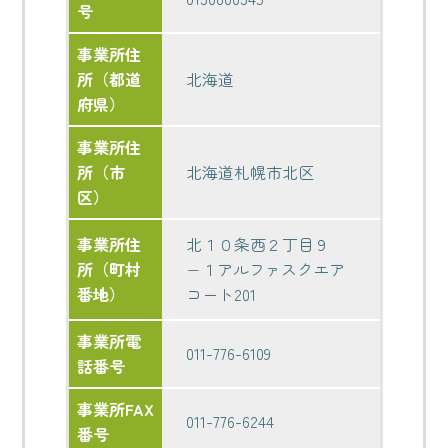
号
事業所住
所（都道
北海道
府県）
事業所住
所（市
北海道札幌市北区
区）
事業所住
北１０条西２丁目９
所（町村
−１アルファスクエア
番地）
コート201
事業所電
011-776-6109
話番号
事業所FAX
011-776-6244
番号