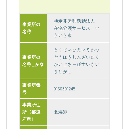
特定非営利活動法人
事業所の
在宅介護サービス い
名称
きいき東
とくていひえいりかつ
事業所の
どうほうじんざいたく
名称_かな
かいごさーびすいきい
きひがし
事業所番
0130301245
号
事業所住
所（都道
北海道
府県）