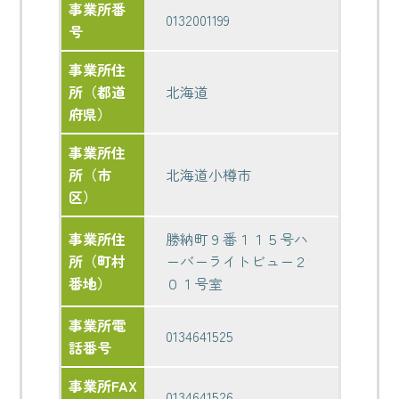
事業所番
0132001199
号
事業所住
所（都道
北海道
府県）
事業所住
所（市
北海道小樽市
区）
事業所住
勝納町９番１１５号ハ
所（町村
ーバーライトビュー２
番地）
０１号室
事業所電
0134641525
話番号
事業所FAX
0134641526